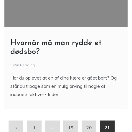
Hvornår må man rydde et
dødsbo?
3 Min Reading
Har du oplevet at en af dine kære er gået bort? Og
står du tilbage som en mulig arving til nogle af
indboets aktiver? Inden
1
…
19
20
21