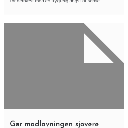
for dernæst med en frygtelig angst at samle
Gør madlavningen sjovere