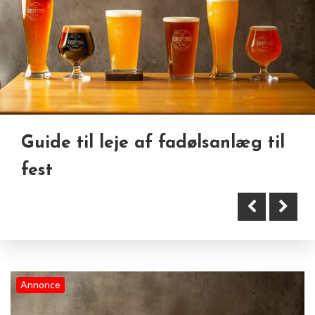
Guide til leje af fadølsanlæg til
Derfor er lokal skrotservice en
fest
fordel i Skanderborg, Horsens
og Kolding
Annonce