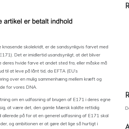
R
 knasende skolekridt, er de sandsynligvis farvet med
171). Det er imidlertid usandsynligt, at det bliver
e deres hvide farve et andet sted fra, eller måske må
 ud til at leve på lånt tid, da EFTA (EU’s
mring over en mulig sammenhæng mellem kræft og
kade for vores DNA.
utning om en udfasning af brugen af E171 i deres egne
sig, at være det, den gamle Mærsk kaldte rettidig
D
 allerede på for at en generel udfasning af E171 skal
eder, og ambitionen er at gøre det lige så hurtigt i
A