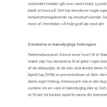
materialet hedder, går som varmt brød. Lyocell
blødt at have på. Det har derudover nogle egen
temperaturregulerende og smudsafvisende. Det v
mere af i fremtiden; så hold godt øje med det.
Danskerne er bæredygtige forbrugere
Reklamebureau’et Advice laver hvert år et Bæ
stærk vilje hos danskerne til at gribe i egen
af de adspurgte, at de selv skal ændre deres 
ligeså høj (55%) er procentsatsen af dem, d
deres eget forbrug. Interessant nok er det dog
vurdere om en vare er bæredygtig eller ej. Det
at få det tal banket opad til næste års baromet