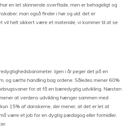
 har en let skinnende overflade, men er behageligt og
skaber, man også finder i hør og uld: det er
il helt sikkert være et materiale, vi kommer til at se
redygtighedsbarometer. Igen i år peger det på en
 barm, og sætte handling bag ordene. Således mener 60%
forbrugsvaner for at få en bæredygtig udvikling. Næsten
er mener at verdens udvikling hænger sammen med
 kun 15% af danskerne, der mener, at det er let at
 må være et job for en dygtig pædagog eller formidler,
er.