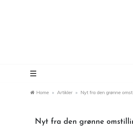
Skip
to
content
Home
»
Artikler
»
Nyt fra den grønne omsti
Nyt fra den grønne omstill