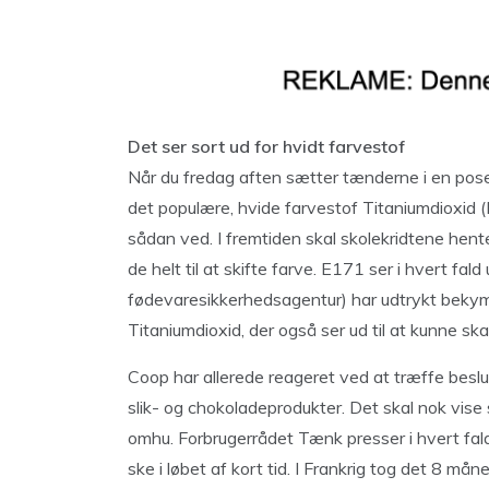
Det ser sort ud for hvidt farvestof
Når du fredag aften sætter tænderne i en pose
det populære, hvide farvestof Titaniumdioxid (E
sådan ved. I fremtiden skal skolekridtene hent
de helt til at skifte farve. E171 ser i hvert fald
fødevaresikkerhedsagentur) har udtrykt beky
Titaniumdioxid, der også ser ud til at kunne s
Coop har allerede reageret ved at træffe besl
slik- og chokoladeprodukter. Det skal nok vise 
omhu. Forbrugerrådet Tænk presser i hvert fald
ske i løbet af kort tid. I Frankrig tog det 8 mån