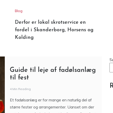
Blog
Derfor er lokal skrotservice en
fordel i Skanderborg, Horsens og
Kolding
S
Guide til leje af fadølsanlæg
til fest
R
4 Min Reading
Et fadølsanlæg er for mange en naturlig del af
større fester og arrangementer. Uanset om der
er tale om en fødselsdag, et bryllup, en firmafest