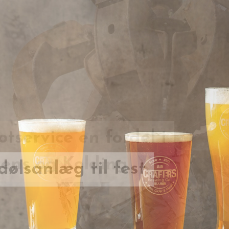
otservice en fordel i
adølsanlæg til fest
ens og Kolding