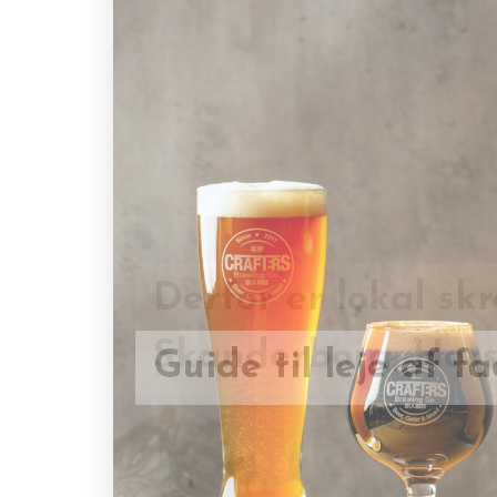
Derfor er lokal skr
Guide til leje af f
Skanderborg, Hors