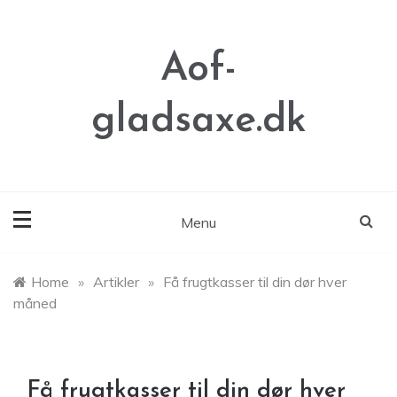
Skip
to
content
Aof-
gladsaxe.dk
Menu
Home
»
Artikler
»
Få frugtkasser til din dør hver
måned
Få frugtkasser til din dør hver