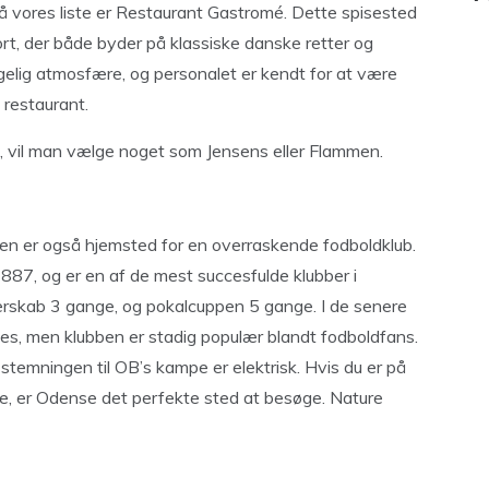
 vores liste er Restaurant Gastromé. Dette spisested
ort, der både byder på klassiske danske retter og
gelig atmosfære, og personalet er kendt for at være
restaurant.
, vil man vælge noget som Jensens eller Flammen.
n er også hjemsted for en overraskende fodboldklub.
l 1887, og er en af de mest succesfulde klubber i
rskab 3 gange, og pokalcuppen 5 gange. I de senere
ces, men klubben er stadig populær blandt fodboldfans.
stemningen til OB’s kampe er elektrisk. Hvis du er på
se, er Odense det perfekte sted at besøge. Nature