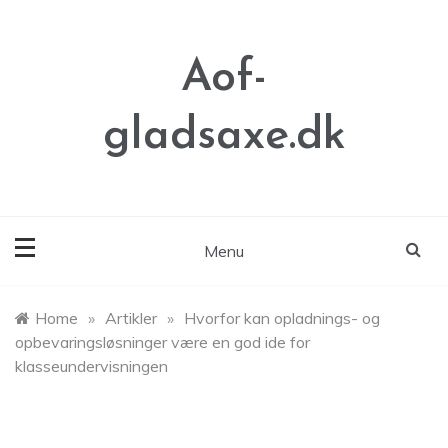
Skip
to
content
Aof-
gladsaxe.dk
Menu
Home
»
Artikler
»
Hvorfor kan opladnings- og
opbevaringsløsninger være en god ide for
klasseundervisningen