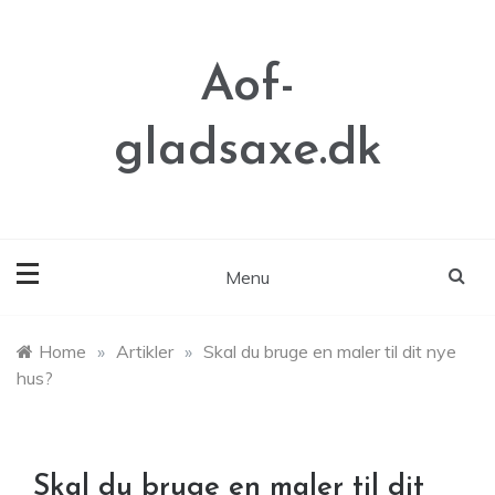
Skip
to
content
Aof-
gladsaxe.dk
Menu
Home
»
Artikler
»
Skal du bruge en maler til dit nye
hus?
Skal du bruge en maler til dit