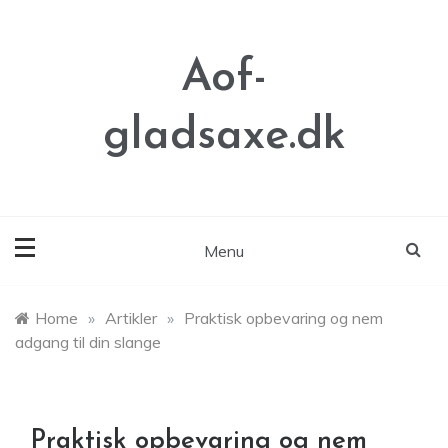
Skip
to
content
Aof-
gladsaxe.dk
Menu
Home
»
Artikler
»
Praktisk opbevaring og nem
adgang til din slange
Praktisk opbevaring og nem