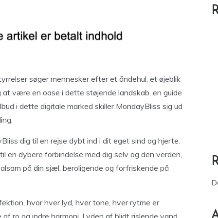
R
yrrelser søger mennesker efter et åndehul, et øjeblik
sig at være en oase i dette støjende landskab, en guide
tilbud i dette digitale marked skiller MondayBliss sig ud
ing.
liss dig til en rejse dybt ind i dit eget sind og hjerte.
r til en dybere forbindelse med dig selv og den verden,
balsam på din sjæl, beroligende og forfriskende på
D
fektion, hvor hver lyd, hver tone, hver rytme er
A
 af ro og indre harmoni. Lyden af blidt rislende vand,