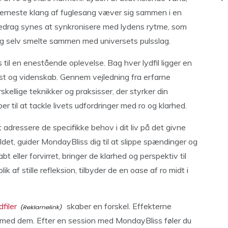
erneste klang af fuglesang væver sig sammen i en
dedrag synes at synkronisere med lydens rytme, som
ig selv smelte sammen med universets pulsslag.
til en enestående oplevelse. Bag hver lydfil ligger en
t og videnskab. Gennem vejledning fra erfarne
kellige teknikker og praksisser, der styrker din
ber til at tackle livets udfordringer med ro og klarhed.
 adressere de specifikke behov i dit liv på det givne
ldet, guider MondayBliss dig til at slippe spændinger og
abt eller forvirret, bringer de klarhed og perspektiv til
ik af stille refleksion, tilbyder de en oase af ro midt i
filer
skaber en forskel. Effekterne
ger med dem. Efter en session med MondayBliss føler du