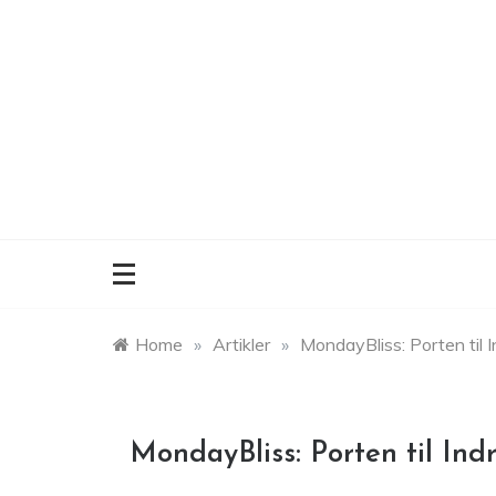
Skip
to
content
Home
»
Artikler
»
MondayBliss: Porten til I
MondayBliss: Porten til Ind