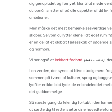
dig genopladet og fornyet, klar til at møde ver
du opnår, smitter af på alle aspekter af dit liv, 
ambitioner.
Men måske det mest bemærkelsesværdige ved M
skaber. Selvom du lytter alene i dit eget rum, 
er en del af et globalt fællesskab af søgende s
og harmoni.
Vi har også et
lækkert fodbad
der
I en verden, der synes at blive stadig mere f
sammen på tværs af kulturer, sprog og baggrun
lydfiler er ikke blot lyde; de er bindeleddet mel
det guddommelige.
Så næste gang du føler dig fortabt i den larme
at sætte dig til rette, sætte dine hovedtelefon