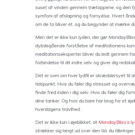
suset af vinden gennem trætoppene, og den fj
symfoni af afslapning og fornyelse. Hvert ån
om de to bliver ét, og du begynder at mærke d
Men det er ikke kun lyden, der gør MondayBliss 
dybdegående forståelse af meditationens kuns
meditationseksperter bliver du ledt gennem fors
forbindelse til dit indre selv og giver dig redska
Det er som om hver lydfil er skræddersyet til at
tidspunkt. Hvis du føler dig stresset og overvæ
finde fred inden i dig selv. Hvis du føler dig fort
dine tanker. Og hvis du bare har brug for et øjebl
hverdagens travlhed.
Det er ikke kun i øjeblikket, at
MondayBliss’s lyd
strækker sig langt ud over den tid, du tilbrin