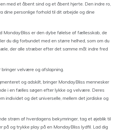
den med et åbent sind og et åbent hjerte. Den indre ro,
fra dine personlige forhold til dit arbejde og dine
ondayBliss er den dybe følelse af fællesskab, de
føler du dig forbundet med en større helhed, som om du
jæle, der alle stræber efter det samme mål: indre fred
 bringer velvære og afslapning.
ragmenteret og adskilt, bringer MondayBliss mennesker
de i en fælles søgen efter lykke og velvære. Deres
lem individet og det universelle, mellem det jordiske og
nde strøm af hverdagens bekymringer, tag et øjeblik til
er på og trykke play på en MondayBliss lydfil. Lad dig