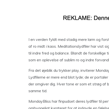
I en verden fyldt med stadig mere larm og forst
af ro midt i kaos. Meditationslydfiler har vist 
til indre fred og balance. Blandt de forskellige 
som en oplevelse af sublim ro og indre forvandl
Fra det øjeblik du trykker play, inviterer MondayB
Lydfilerne er mere end blot lyde; de er portale
der omgiver dig. Hver tone er som et strøg af 
samme tid.
MondayBliss har finpudset deres lydfiler til per
omhyggeligt kurateret for at indgyde en følelse