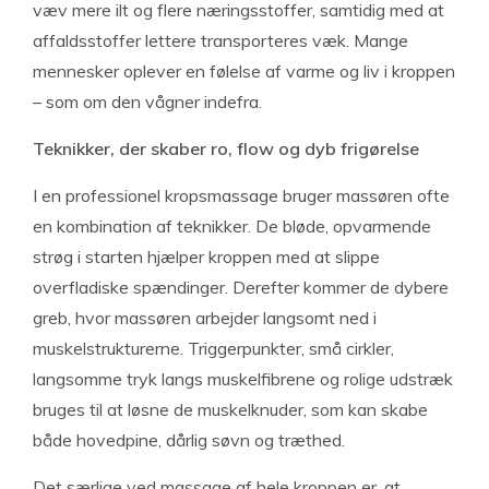
væv mere ilt og flere næringsstoffer, samtidig med at
affaldsstoffer lettere transporteres væk. Mange
mennesker oplever en følelse af varme og liv i kroppen
– som om den vågner indefra.
Teknikker, der skaber ro, flow og dyb frigørelse
I en professionel kropsmassage bruger massøren ofte
en kombination af teknikker. De bløde, opvarmende
strøg i starten hjælper kroppen med at slippe
overfladiske spændinger. Derefter kommer de dybere
greb, hvor massøren arbejder langsomt ned i
muskelstrukturerne. Triggerpunkter, små cirkler,
langsomme tryk langs muskelfibrene og rolige udstræk
bruges til at løsne de muskelknuder, som kan skabe
både hovedpine, dårlig søvn og træthed.
Det særlige ved massage af hele kroppen er, at