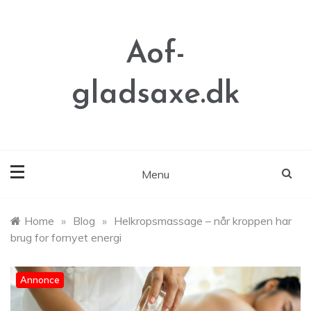
Skip
to
content
Aof-
gladsaxe.dk
Menu
Home
»
Blog
»
Helkropsmassage – når kroppen har
brug for fornyet energi
Annonce