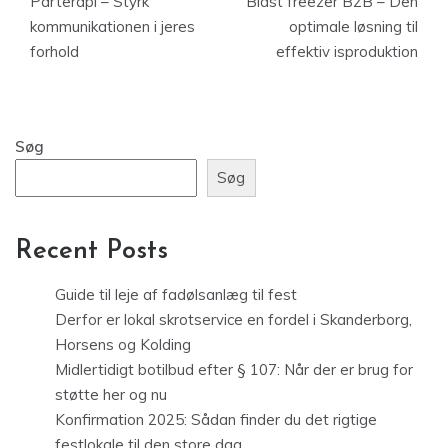
Parterapi – Styrk
Blast freezer B2B – Den
kommunikationen i jeres
optimale løsning til
forhold
effektiv isproduktion
Søg
Søg
Recent Posts
Guide til leje af fadølsanlæg til fest
Derfor er lokal skrotservice en fordel i Skanderborg,
Horsens og Kolding
Midlertidigt botilbud efter § 107: Når der er brug for
støtte her og nu
Konfirmation 2025: Sådan finder du det rigtige
festlokale til den store dag