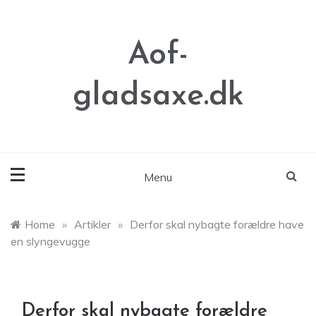
Skip
to
content
Aof-
gladsaxe.dk
Menu
Home
»
Artikler
»
Derfor skal nybagte forældre have
en slyngevugge
Derfor skal nybagte forældre