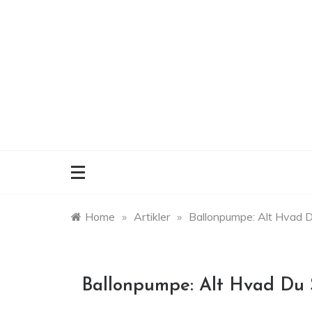
Skip
to
content
Home
»
Artikler
»
Ballonpumpe: Alt Hvad 
Ballonpumpe: Alt Hvad Du