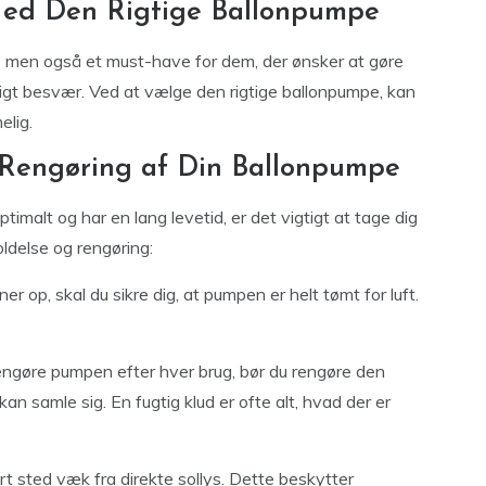
Med Den Rigtige Ballonpumpe
j, men også et must-have for dem, der ønsker at gøre
igt besvær. Ved at vælge den rigtige ballonpumpe, kan
elig.
 Rengøring af Din Ballonpumpe
ptimalt og har en lang levetid, er det vigtigt at tage dig
oldelse og rengøring:
er op, skal du sikre dig, at pumpen er helt tømt for luft.
engøre pumpen efter hver brug, bør du rengøre den
an samle sig. En fugtig klud er ofte alt, hvad der er
t sted væk fra direkte sollys. Dette beskytter