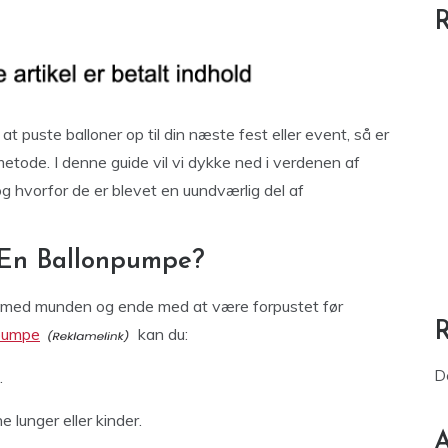
R
 at puste balloner op til din næste fest eller event, så er
etode. I denne guide vil vi dykke ned i verdenen af
 og hvorfor de er blevet en uundværlig del af
i En Ballonpumpe?
op med munden og ende med at være forpustet før
pumpe
kan du:
D
.
 lunger eller kinder.
A