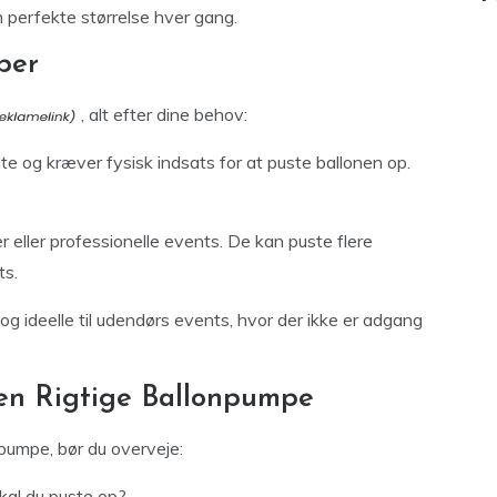
en perfekte størrelse hver gang.
per
, alt efter dine behov:
e og kræver fysisk indsats for at puste ballonen op.
er eller professionelle events. De kan puste flere
ts.
g ideelle til udendørs events, hvor der ikke er adgang
Den Rigtige Ballonpumpe
npumpe, bør du overveje:
kal du puste op?