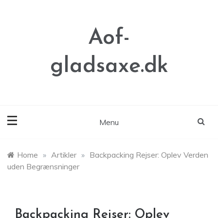
Skip
to
content
Aof-
gladsaxe.dk
Menu
Home
»
Artikler
»
Backpacking Rejser: Oplev Verden
uden Begrænsninger
Backpacking Rejser: Oplev