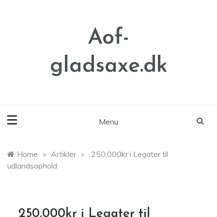
Skip
to
content
Aof-
gladsaxe.dk
Menu
Home
»
Artikler
»
250,000kr i Legater til
udlandsophold
250,000kr i Legater til